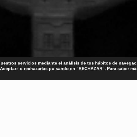
estros servicios mediante el análisis de tus hábitos de navegaci
n «Aceptar» o rechazarlas pulsando en "RECHAZAR". Para saber má
les del Flamenco celebra su primera jornada 
res en el Teatro Municipal Enrique de la Cua
cciones de la COVID-19, Unión Flamenca celebra el primer encuentro de
 Utrera. Así, además de la junta directiva (formada por figuras de la