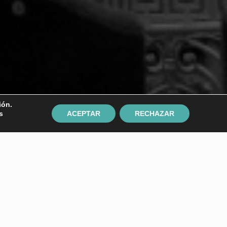
ón.
s
ACEPTAR
RECHAZAR
de trabajo y reflexión con el
dra de Utrera
 trabajo y reflexión con el colectivo de socias y socios
 talla de Eva Yerbabuena, Arcángel, Marina Heredia,